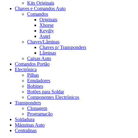
Kits Originais
Chaves e Comandos Auto
Comandos
Originais
Xhorse
Keydiy
Autel
Chaves/Lâminas
Chaves p/ Transponders
Lâminas
Caixas Auto
Comandos Portão
Electrónica
Pilhas
Emuladores
Bobines
Botões para Soldar
Componentes Electrónicos
Transponders
Clonagem
Programação
Soldadura
Máquinas Auto
Centralinas