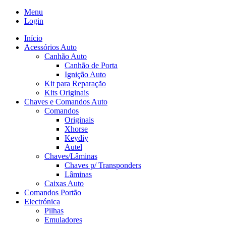
Menu
Login
Início
Acessórios Auto
Canhão Auto
Canhão de Porta
Ignição Auto
Kit para Reparação
Kits Originais
Chaves e Comandos Auto
Comandos
Originais
Xhorse
Keydiy
Autel
Chaves/Lâminas
Chaves p/ Transponders
Lâminas
Caixas Auto
Comandos Portão
Electrónica
Pilhas
Emuladores