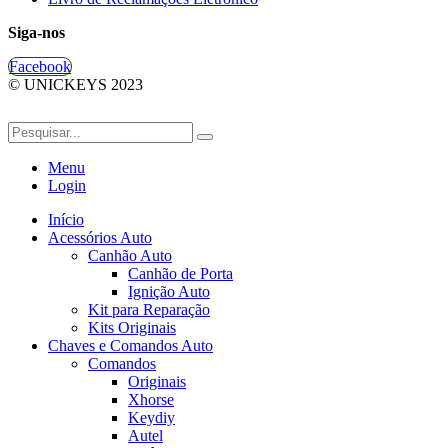
Siga-nos
Facebook
© UNICKEYS 2023
Menu
Login
Início
Acessórios Auto
Canhão Auto
Canhão de Porta
Ignição Auto
Kit para Reparação
Kits Originais
Chaves e Comandos Auto
Comandos
Originais
Xhorse
Keydiy
Autel