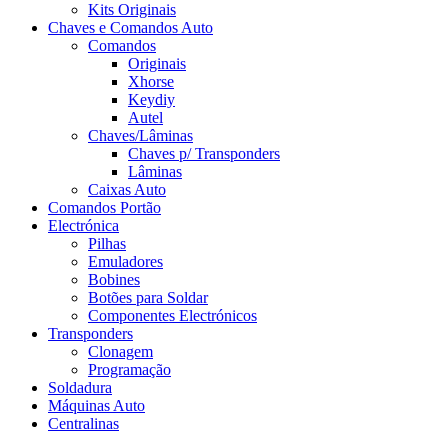
Kits Originais
Chaves e Comandos Auto
Comandos
Originais
Xhorse
Keydiy
Autel
Chaves/Lâminas
Chaves p/ Transponders
Lâminas
Caixas Auto
Comandos Portão
Electrónica
Pilhas
Emuladores
Bobines
Botões para Soldar
Componentes Electrónicos
Transponders
Clonagem
Programação
Soldadura
Máquinas Auto
Centralinas