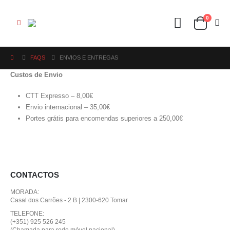
0
FAQS
ENVIOS E ENTREGAS
Custos de Envio
CTT Expresso – 8,00€
Envio internacional – 35,00€
Portes grátis para encomendas superiores a 250,00€
CONTACTOS
MORADA:
Casal dos Carrões - 2 B | 2300-620 Tomar
TELEFONE:
(+351) 925 526 245
(Chamada para rede móvel nacional)