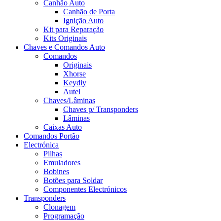
Canhão Auto
Canhão de Porta
Ignição Auto
Kit para Reparação
Kits Originais
Chaves e Comandos Auto
Comandos
Originais
Xhorse
Keydiy
Autel
Chaves/Lâminas
Chaves p/ Transponders
Lâminas
Caixas Auto
Comandos Portão
Electrónica
Pilhas
Emuladores
Bobines
Botões para Soldar
Componentes Electrónicos
Transponders
Clonagem
Programação