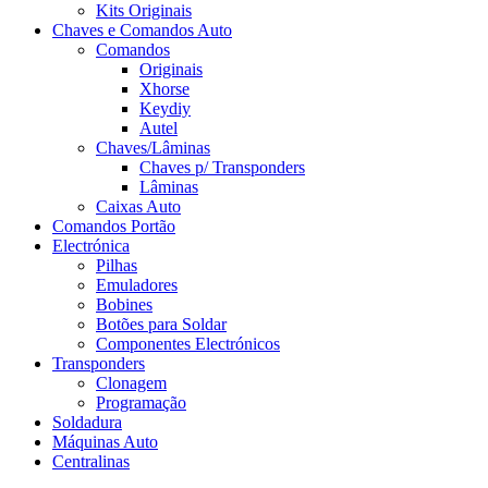
Kits Originais
Chaves e Comandos Auto
Comandos
Originais
Xhorse
Keydiy
Autel
Chaves/Lâminas
Chaves p/ Transponders
Lâminas
Caixas Auto
Comandos Portão
Electrónica
Pilhas
Emuladores
Bobines
Botões para Soldar
Componentes Electrónicos
Transponders
Clonagem
Programação
Soldadura
Máquinas Auto
Centralinas