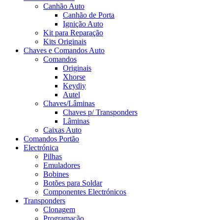
Canhão Auto
Canhão de Porta
Ignição Auto
Kit para Reparação
Kits Originais
Chaves e Comandos Auto
Comandos
Originais
Xhorse
Keydiy
Autel
Chaves/Lâminas
Chaves p/ Transponders
Lâminas
Caixas Auto
Comandos Portão
Electrónica
Pilhas
Emuladores
Bobines
Botões para Soldar
Componentes Electrónicos
Transponders
Clonagem
Programação