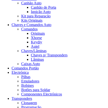
Canhão Auto
Canhão de Porta
Ignição Auto
Kit para Reparação
Kits Originais
Chaves e Comandos Auto
Comandos
Originais
Xhorse
Keydiy
Autel
Chaves/Lâminas
Chaves p/ Transponders
Lâminas
Caixas Auto
Comandos Portão
Electrónica
Pilhas
Emuladores
Bobines
Botões para Soldar
Componentes Electrónicos
Transponders
Clonagem
Programação