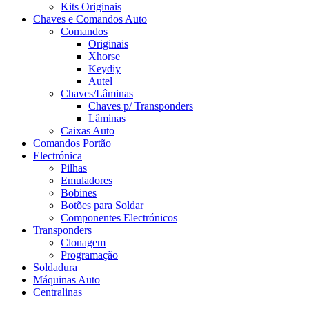
Kits Originais
Chaves e Comandos Auto
Comandos
Originais
Xhorse
Keydiy
Autel
Chaves/Lâminas
Chaves p/ Transponders
Lâminas
Caixas Auto
Comandos Portão
Electrónica
Pilhas
Emuladores
Bobines
Botões para Soldar
Componentes Electrónicos
Transponders
Clonagem
Programação
Soldadura
Máquinas Auto
Centralinas