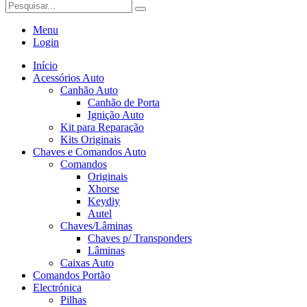
Menu
Login
Início
Acessórios Auto
Canhão Auto
Canhão de Porta
Ignição Auto
Kit para Reparação
Kits Originais
Chaves e Comandos Auto
Comandos
Originais
Xhorse
Keydiy
Autel
Chaves/Lâminas
Chaves p/ Transponders
Lâminas
Caixas Auto
Comandos Portão
Electrónica
Pilhas