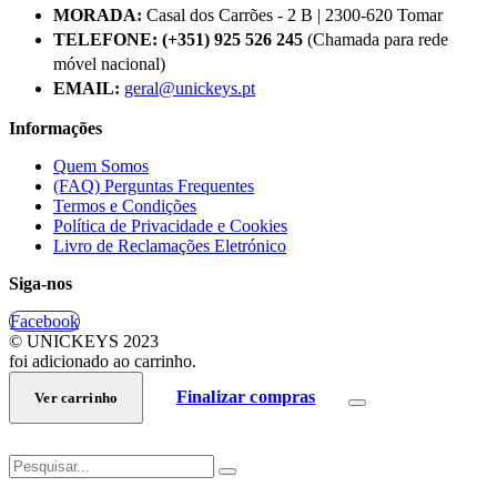
MORADA:
Casal dos Carrões - 2 B | 2300-620 Tomar
TELEFONE:
(+351) 925 526 245
(Chamada para rede
móvel nacional)
EMAIL:
geral@unickeys.pt
Informações
Quem Somos
(FAQ) Perguntas Frequentes
Termos e Condições
Política de Privacidade e Cookies
Livro de Reclamações Eletrónico
Siga-nos
Facebook
© UNICKEYS 2023
foi adicionado ao carrinho.
Finalizar compras
Ver carrinho