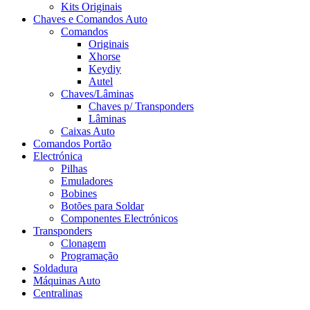
Kits Originais
Chaves e Comandos Auto
Comandos
Originais
Xhorse
Keydiy
Autel
Chaves/Lâminas
Chaves p/ Transponders
Lâminas
Caixas Auto
Comandos Portão
Electrónica
Pilhas
Emuladores
Bobines
Botões para Soldar
Componentes Electrónicos
Transponders
Clonagem
Programação
Soldadura
Máquinas Auto
Centralinas