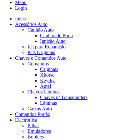
Menu
Login
Início
Acessórios Auto
Canhão Auto
Canhão de Porta
Ignição Auto
Kit para Reparação
Kits Originais
Chaves e Comandos Auto
Comandos
Originais
Xhorse
Keydiy
Autel
Chaves/Lâminas
Chaves p/ Transponders
Lâminas
Caixas Auto
Comandos Portão
Electrónica
Pilhas
Emuladores
Bobines