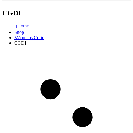
CGDI
Home
Shop
Máquinas Corte
CGDI