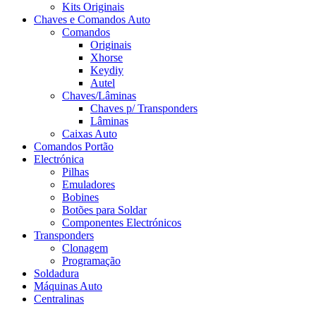
Kits Originais
Chaves e Comandos Auto
Comandos
Originais
Xhorse
Keydiy
Autel
Chaves/Lâminas
Chaves p/ Transponders
Lâminas
Caixas Auto
Comandos Portão
Electrónica
Pilhas
Emuladores
Bobines
Botões para Soldar
Componentes Electrónicos
Transponders
Clonagem
Programação
Soldadura
Máquinas Auto
Centralinas