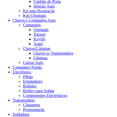
Canhão de Porta
Ignição Auto
Kit para Reparação
Kits Originais
Chaves e Comandos Auto
Comandos
Originais
Xhorse
Keydiy
Autel
Chaves/Lâminas
Chaves p/ Transponders
Lâminas
Caixas Auto
Comandos Portão
Electrónica
Pilhas
Emuladores
Bobines
Botões para Soldar
Componentes Electrónicos
Transponders
Clonagem
Programação
Soldadura