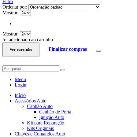
Filtro
Ordenar por:
Mostrar:
Mostrar:
foi adicionado ao carrinho.
Finalizar compras
Ver carrinho
Menu
Login
Início
Acessórios Auto
Canhão Auto
Canhão de Porta
Ignição Auto
Kit para Reparação
Kits Originais
Chaves e Comandos Auto