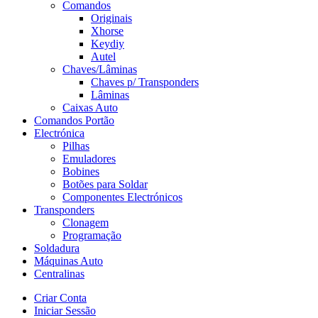
Comandos
Originais
Xhorse
Keydiy
Autel
Chaves/Lâminas
Chaves p/ Transponders
Lâminas
Caixas Auto
Comandos Portão
Electrónica
Pilhas
Emuladores
Bobines
Botões para Soldar
Componentes Electrónicos
Transponders
Clonagem
Programação
Soldadura
Máquinas Auto
Centralinas
Criar Conta
Iniciar Sessão