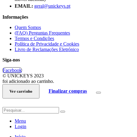
EMAIL:
geral@unickeys.pt
Informações
Quem Somos
(FAQ) Perguntas Frequentes
Termos e Condições
Política de Privacidade e Cookies
Livro de Reclamações Eletrónico
Siga-nos
Facebook
© UNICKEYS 2023
foi adicionado ao carrinho.
Finalizar compras
Ver carrinho
Menu
Login
Início