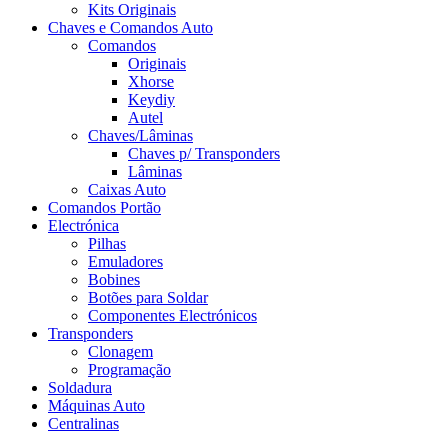
Kits Originais
Chaves e Comandos Auto
Comandos
Originais
Xhorse
Keydiy
Autel
Chaves/Lâminas
Chaves p/ Transponders
Lâminas
Caixas Auto
Comandos Portão
Electrónica
Pilhas
Emuladores
Bobines
Botões para Soldar
Componentes Electrónicos
Transponders
Clonagem
Programação
Soldadura
Máquinas Auto
Centralinas