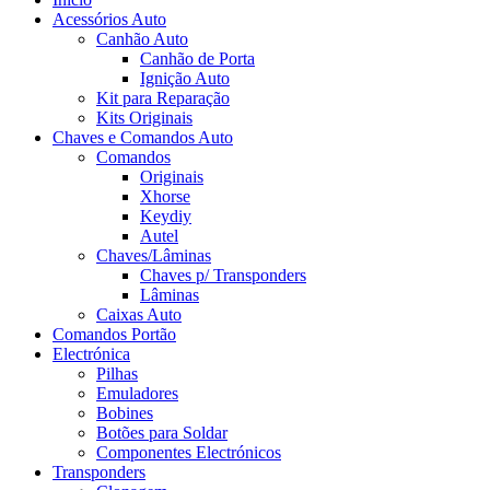
Acessórios Auto
Canhão Auto
Canhão de Porta
Ignição Auto
Kit para Reparação
Kits Originais
Chaves e Comandos Auto
Comandos
Originais
Xhorse
Keydiy
Autel
Chaves/Lâminas
Chaves p/ Transponders
Lâminas
Caixas Auto
Comandos Portão
Electrónica
Pilhas
Emuladores
Bobines
Botões para Soldar
Componentes Electrónicos
Transponders