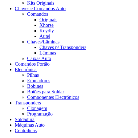
Kits Originais
Chaves e Comandos Auto
Comandos
Originais
Xhorse
Keydiy
Autel
Chaves/Lâminas
Chaves p/ Transponders
Lâminas
Caixas Auto
Comandos Portão
Electrónica
Pilhas
Emuladores
Bobines
Botões para Soldar
Componentes Electrónicos
Transponders
Clonagem
Programação
Soldadura
Máquinas Auto
Centralinas