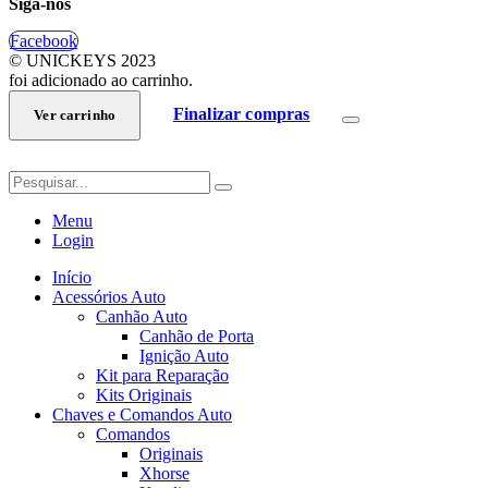
Siga-nos
Facebook
© UNICKEYS 2023
foi adicionado ao carrinho.
Finalizar compras
Ver carrinho
Menu
Login
Início
Acessórios Auto
Canhão Auto
Canhão de Porta
Ignição Auto
Kit para Reparação
Kits Originais
Chaves e Comandos Auto
Comandos
Originais
Xhorse