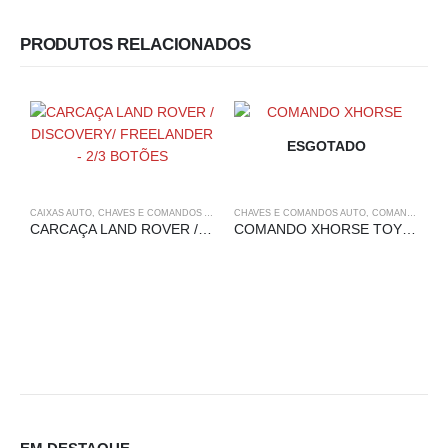
PRODUTOS RELACIONADOS
ESGOTADO
CAIXAS AUTO
,
CHAVES E COMANDOS AUTO
,
CHAVES E COMANDOS AUTO
LAND ROVER
,
COMANDOS
,
XH
CARCAÇA LAND ROVER / DISCOVERY/ FREELANDER – 2/3 BOTÕES
COMANDO XHORSE TOYOTA – 2 BOTÕES
B