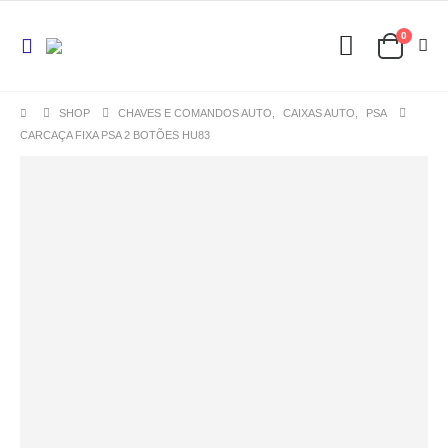
0
SHOP
CHAVES E COMANDOS AUTO
,
CAIXAS AUTO
,
PSA
CARCAÇA FIXA PSA 2 BOTÕES HU83