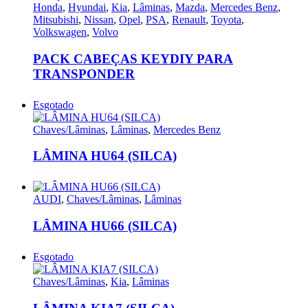
Honda
,
Hyundai
,
Kia
,
Lâminas
,
Mazda
,
Mercedes Benz
,
Mitsubishi
,
Nissan
,
Opel
,
PSA
,
Renault
,
Toyota
,
Volkswagen
,
Volvo
PACK CABEÇAS KEYDIY PARA
TRANSPONDER
Esgotado
Chaves/Lâminas
,
Lâminas
,
Mercedes Benz
LÂMINA HU64 (SILCA)
AUDI
,
Chaves/Lâminas
,
Lâminas
LÂMINA HU66 (SILCA)
Esgotado
Chaves/Lâminas
,
Kia
,
Lâminas