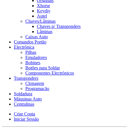
Originais
Xhorse
Keydiy
Autel
Chaves/Lâminas
Chaves p/ Transponders
Lâminas
Caixas Auto
Comandos Portão
Electrónica
Pilhas
Emuladores
Bobines
Botões para Soldar
Componentes Electrónicos
Transponders
Clonagem
Programação
Soldadura
Máquinas Auto
Centralinas
Criar Conta
Iniciar Sessão