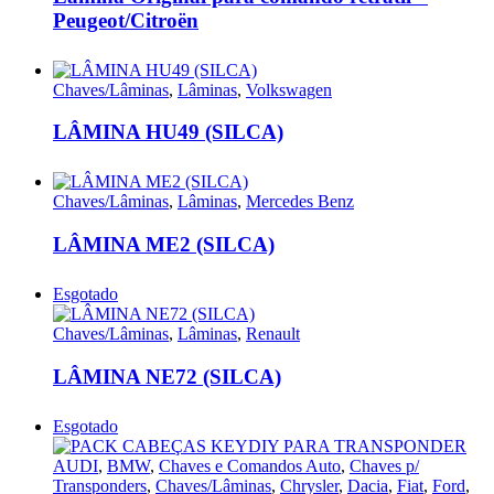
Peugeot/Citroën
Chaves/Lâminas
,
Lâminas
,
Volkswagen
LÂMINA HU49 (SILCA)
Chaves/Lâminas
,
Lâminas
,
Mercedes Benz
LÂMINA ME2 (SILCA)
Esgotado
Chaves/Lâminas
,
Lâminas
,
Renault
LÂMINA NE72 (SILCA)
Esgotado
AUDI
,
BMW
,
Chaves e Comandos Auto
,
Chaves p/
Transponders
,
Chaves/Lâminas
,
Chrysler
,
Dacia
,
Fiat
,
Ford
,