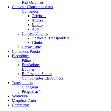
Kits Originais
Chaves e Comandos Auto
Comandos
Originais
Xhorse
Keydiy
Autel
Chaves/Lâminas
Chaves p/ Transponders
Lâminas
Caixas Auto
Comandos Portão
Electrónica
Pilhas
Emuladores
Bobines
Botões para Soldar
Componentes Electrónicos
Transponders
Clonagem
Programação
Soldadura
Máquinas Auto
Centralinas