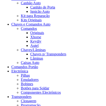
Canhão Auto
Canhão de Porta
Ignição Auto
Kit para Reparação
Kits Originais
Chaves e Comandos Auto
Comandos
Originais
Xhorse
Keydiy
Autel
Chaves/Lâminas
Chaves p/ Transponders
Lâminas
Caixas Auto
Comandos Portão
Electrónica
Pilhas
Emuladores
Bobines
Botões para Soldar
Componentes Electrónicos
Transponders
Clonagem
Programação