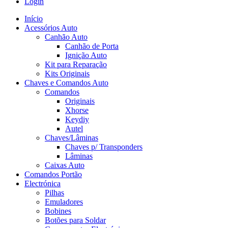
Login
Início
Acessórios Auto
Canhão Auto
Canhão de Porta
Ignição Auto
Kit para Reparação
Kits Originais
Chaves e Comandos Auto
Comandos
Originais
Xhorse
Keydiy
Autel
Chaves/Lâminas
Chaves p/ Transponders
Lâminas
Caixas Auto
Comandos Portão
Electrónica
Pilhas
Emuladores
Bobines
Botões para Soldar