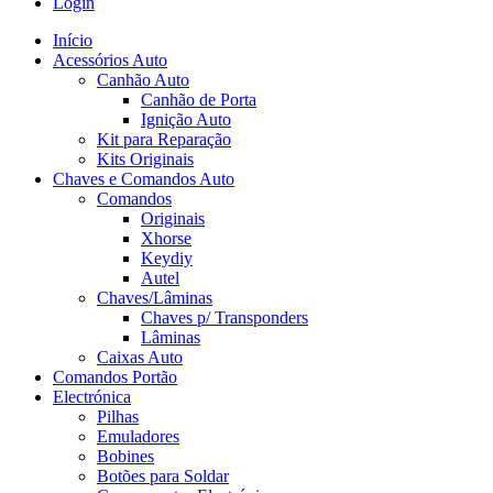
Login
Início
Acessórios Auto
Canhão Auto
Canhão de Porta
Ignição Auto
Kit para Reparação
Kits Originais
Chaves e Comandos Auto
Comandos
Originais
Xhorse
Keydiy
Autel
Chaves/Lâminas
Chaves p/ Transponders
Lâminas
Caixas Auto
Comandos Portão
Electrónica
Pilhas
Emuladores
Bobines
Botões para Soldar