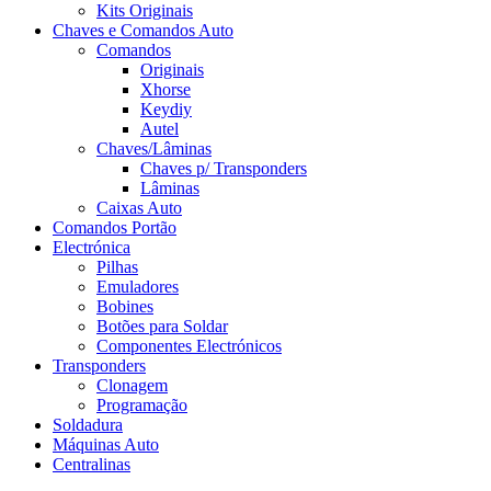
Kits Originais
Chaves e Comandos Auto
Comandos
Originais
Xhorse
Keydiy
Autel
Chaves/Lâminas
Chaves p/ Transponders
Lâminas
Caixas Auto
Comandos Portão
Electrónica
Pilhas
Emuladores
Bobines
Botões para Soldar
Componentes Electrónicos
Transponders
Clonagem
Programação
Soldadura
Máquinas Auto
Centralinas