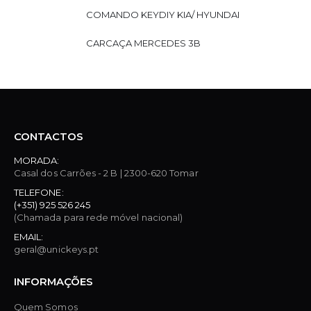
COMANDO KEYDIY KIA/ HYUNDAI
CARCAÇA MERCEDES 3B
CONTACTOS
MORADA:
Casal dos Carrões - 2 B | 2300-620 Tomar
TELEFONE:
(+351) 925 526 245
(Chamada para rede móvel nacional)
EMAIL:
geral@unickeys.pt
INFORMAÇÕES
Quem Somos