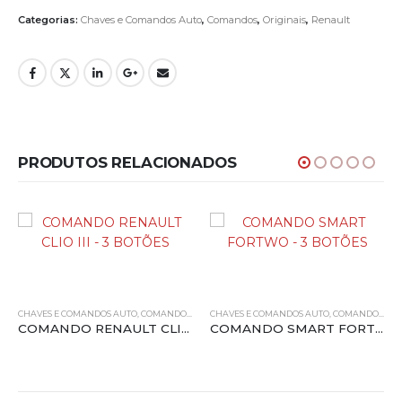
Categorias:
Chaves e Comandos Auto
,
Comandos
,
Originais
,
Renault
PRODUTOS RELACIONADOS
CHAVES E COMANDOS AUTO
,
COMANDOS
,
ORIGINAIS
CHAVES E COMANDOS AUTO
,
RENAULT
,
COMANDOS
,
ORI
COMANDO RENAULT CLIO III – 3 BOTÕES
COMANDO SMART FORTWO – 3 BOTÕES