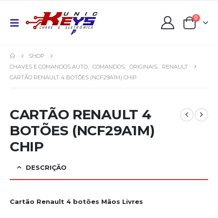
0
SHOP
CHAVES E COMANDOS AUTO
,
COMANDOS
,
ORIGINAIS
,
RENAULT
CARTÃO RENAULT 4 BOTÕES (NCF29A1M) CHIP
CARTÃO RENAULT 4
BOTÕES (NCF29A1M)
CHIP
DESCRIÇÃO
Cartão Renault 4 botões Mãos Livres