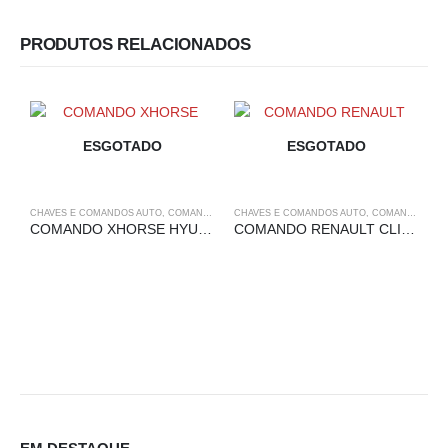
PRODUTOS RELACIONADOS
ESGOTADO
ESGOTADO
CHAVES E COMANDOS AUTO
,
COMANDOS
,
HYUNDAI
CHAVES E COMANDOS AUTO
,
ORIGINAIS
,
XHORSE
,
COMANDOS
,
ME
COMANDO XHORSE HYUNDAI 3 BOTÕES
COMANDO RENAULT CLIO III – 2 BOTÕES
C