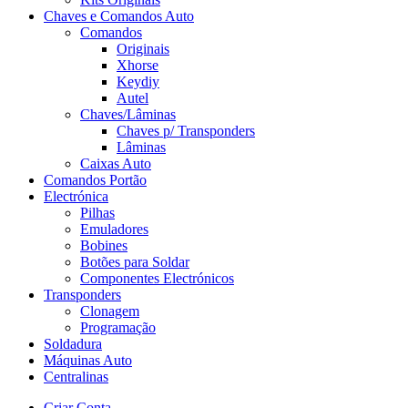
Chaves e Comandos Auto
Comandos
Originais
Xhorse
Keydiy
Autel
Chaves/Lâminas
Chaves p/ Transponders
Lâminas
Caixas Auto
Comandos Portão
Electrónica
Pilhas
Emuladores
Bobines
Botões para Soldar
Componentes Electrónicos
Transponders
Clonagem
Programação
Soldadura
Máquinas Auto
Centralinas
Criar Conta