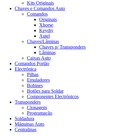
Kits Originais
Chaves e Comandos Auto
Comandos
Originais
Xhorse
Keydiy
Autel
Chaves/Lâminas
Chaves p/ Transponders
Lâminas
Caixas Auto
Comandos Portão
Electrónica
Pilhas
Emuladores
Bobines
Botões para Soldar
Componentes Electrónicos
Transponders
Clonagem
Programação
Soldadura
Máquinas Auto
Centralinas