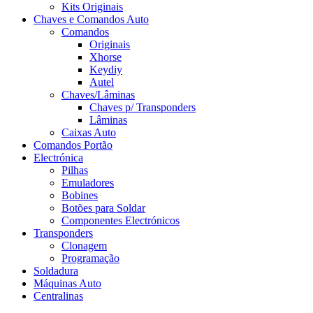
Kits Originais
Chaves e Comandos Auto
Comandos
Originais
Xhorse
Keydiy
Autel
Chaves/Lâminas
Chaves p/ Transponders
Lâminas
Caixas Auto
Comandos Portão
Electrónica
Pilhas
Emuladores
Bobines
Botões para Soldar
Componentes Electrónicos
Transponders
Clonagem
Programação
Soldadura
Máquinas Auto
Centralinas