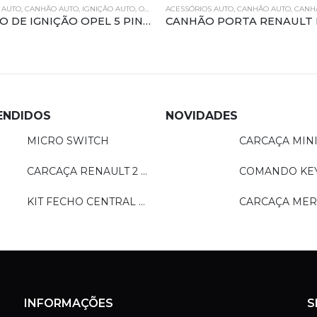
AUTO
,
IGNIÇÃO AUTO
,
OPEL
ACESSÓRIOS AUTO
,
CANHÃO AUTO
,
CANHÃO DE PORTA
CONTATO DE IGNIÇÃO OPEL 5 PINOS
CANHÃO PORTA RENAULT MÉGANE / SCÉNIC (DESMONTADA)
ENDIDOS
NOVIDADES
MICRO SWITCH
CARCAÇA RENAULT 2 BOTÕES
KIT FECHO CENTRAL MODELO REMOTO - LN201
INFORMAÇÕES
S