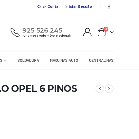
Criar Conta
Iniciar Sessão
925 526 245
0
(Chamada rede móvel nacional)
RS
SOLDADURA
MÁQUINAS AUTO
CENTRALINAS
O OPEL 6 PINOS