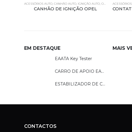
CESSÓRIOS AUTO
,
CANHÃO AUTO
,
IGNIÇÃO AUTO
,
OPEL
ACESSÓRIOS AUTO
,
CANHÃO 
CANHÃO DE IGNIÇÃO OPEL
EM DESTAQUE
MAIS V
EAATA Key Tester
CARRO DE APOIO EAATA
ESTABILIZADOR DE CORRENTE EAATA
CONTACTOS