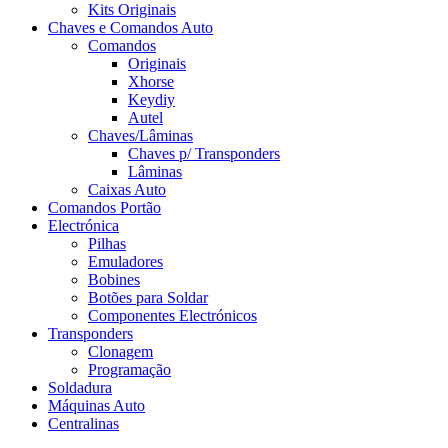
Kits Originais
Chaves e Comandos Auto
Comandos
Originais
Xhorse
Keydiy
Autel
Chaves/Lâminas
Chaves p/ Transponders
Lâminas
Caixas Auto
Comandos Portão
Electrónica
Pilhas
Emuladores
Bobines
Botões para Soldar
Componentes Electrónicos
Transponders
Clonagem
Programação
Soldadura
Máquinas Auto
Centralinas