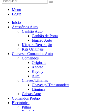
Menu
Login
Início
Acessórios Auto
Canhão Auto
Canhão de Porta
Ignição Auto
Kit para Reparação
Kits Originais
Chaves e Comandos Auto
Comandos
Originais
Xhorse
Keydiy
Autel
Chaves/Lâminas
Chaves p/ Transponders
Lâminas
Caixas Auto
Comandos Portão
Electrónica
Pilhas