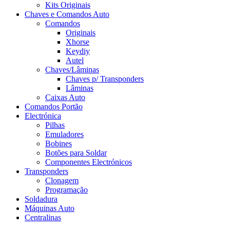
Kits Originais
Chaves e Comandos Auto
Comandos
Originais
Xhorse
Keydiy
Autel
Chaves/Lâminas
Chaves p/ Transponders
Lâminas
Caixas Auto
Comandos Portão
Electrónica
Pilhas
Emuladores
Bobines
Botões para Soldar
Componentes Electrónicos
Transponders
Clonagem
Programação
Soldadura
Máquinas Auto
Centralinas