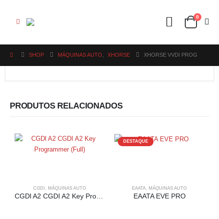
0
SHOP
MÁQUINAS AUTO
,
XHORSE
XHORSE VVDI PROG
PRODUTOS RELACIONADOS
DESTAQUE
CGDI
,
MÁQUINAS AUTO
EAATA
,
MÁQUINAS AUTO
CGDl A2 CGDI A2 Key Programmer (Full)
EAATA EVE PRO