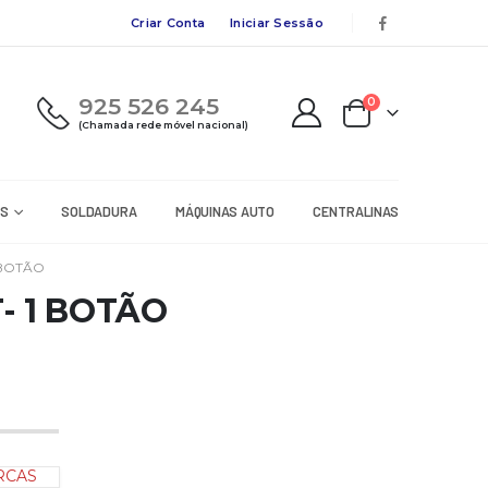
Criar Conta
Iniciar Sessão
925 526 245
0
(Chamada rede móvel nacional)
RS
SOLDADURA
MÁQUINAS AUTO
CENTRALINAS
 BOTÃO
 1 BOTÃO
RCAS