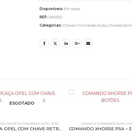
Disponíveis:
Em stock
REF:
UK0392
Categorias:
Chaves e Comandos Auto
,
Chaves/Lâmi
ESGOTADO
UTO
,
CHAVES E COMANDOS AUTO
,
OPEL
CHAVES E COMANDOS AUTO
,
XH
CARCAÇA OPEL COM CHAVE RETRÁTIL – 2 BOTÕES