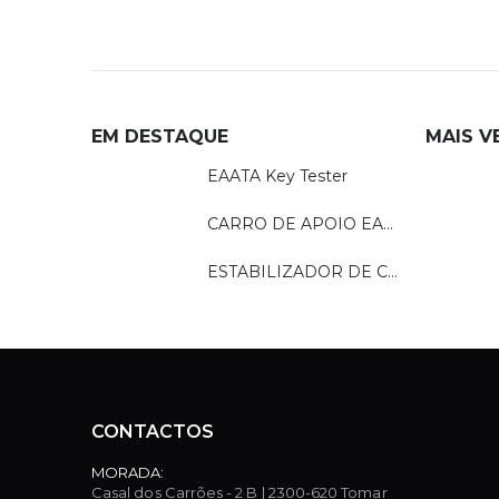
EM DESTAQUE
MAIS V
EAATA Key Tester
,
HYUNDAI
,
ORIGINAIS
,
XHORSE
COMANDO XHORSE HYUNDAI 3 BOTÕES
CARRO DE APOIO EAATA
ESTABILIZADOR DE CORRENTE EAATA
CONTACTOS
MORADA:
Casal dos Carrões - 2 B | 2300-620 Tomar