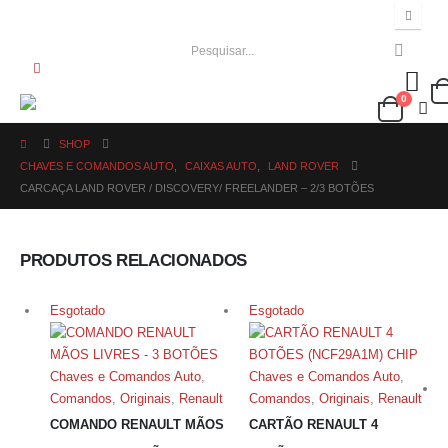
0
SHOP
CHAVES E COMANDOS AUTO
,
CAIXAS AUTO
,
LAND ROVER
CARCAÇA LAND ROVER / DISCOVERY/ FREELANDER – 2/3 BOTÕES
PRODUTOS RELACIONADOS
Esgotado
Esgotado
Chaves e Comandos Auto
,
Chaves e Comandos Auto
,
Comandos
,
Originais
,
Renault
Comandos
,
Originais
,
Renault
COMANDO RENAULT MÃOS
CARTÃO RENAULT 4