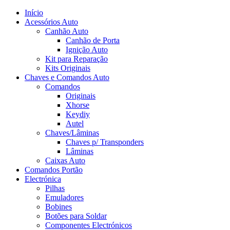
Início
Acessórios Auto
Canhão Auto
Canhão de Porta
Ignição Auto
Kit para Reparação
Kits Originais
Chaves e Comandos Auto
Comandos
Originais
Xhorse
Keydiy
Autel
Chaves/Lâminas
Chaves p/ Transponders
Lâminas
Caixas Auto
Comandos Portão
Electrónica
Pilhas
Emuladores
Bobines
Botões para Soldar
Componentes Electrónicos