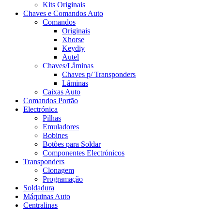
Kits Originais
Chaves e Comandos Auto
Comandos
Originais
Xhorse
Keydiy
Autel
Chaves/Lâminas
Chaves p/ Transponders
Lâminas
Caixas Auto
Comandos Portão
Electrónica
Pilhas
Emuladores
Bobines
Botões para Soldar
Componentes Electrónicos
Transponders
Clonagem
Programação
Soldadura
Máquinas Auto
Centralinas