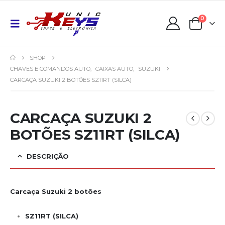
0
SHOP
CHAVES E COMANDOS AUTO
,
CAIXAS AUTO
,
SUZUKI
CARCAÇA SUZUKI 2 BOTÕES SZ11RT (SILCA)
CARCAÇA SUZUKI 2
BOTÕES SZ11RT (SILCA)
DESCRIÇÃO
Carcaça Suzuki 2 botões
SZ11RT (SILCA)