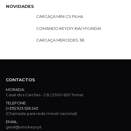
NOVIDADES
CARCAÇA MINI CS PILHA
COMANDO KEYDIY KIA/ HYUNDAI
CARCAÇA MERCEDES 3B
CONTACTOS
MORADA:
Casal dos Carrões - 2 B | 2300-620 Tomar
TELEFONE:
(+351) 925 526 245
(Chamada para rede móvel nacional)
EMAIL:
geral@unickeys.pt