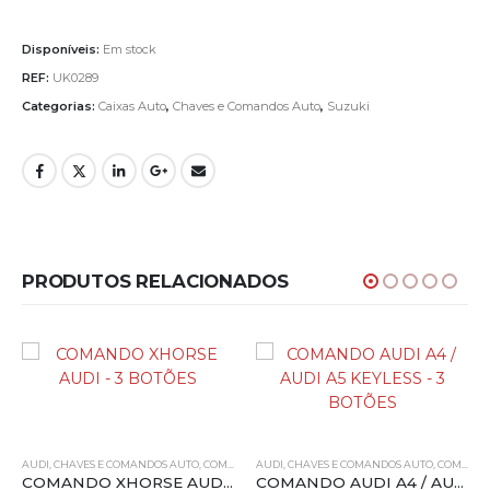
Disponíveis:
Em stock
REF:
UK0289
Categorias:
Caixas Auto
,
Chaves e Comandos Auto
,
Suzuki
PRODUTOS RELACIONADOS
AUDI
,
CHAVES E COMANDOS AUTO
,
COMANDOS
AUDI
,
ORIGINAIS
,
CHAVES E COMANDOS AUTO
,
XHORSE
,
COMANDOS
COMANDO XHORSE AUDI – 3 BOTÕES
COMANDO AUDI A4 / AUDI A5 KEYLESS – 3 BOTÕES