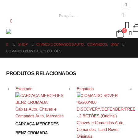
0
SHOP
CHAVES E COMANDOS AUTO
,
COMANDOS
,
BMW
COMANDO BMW CAS2/ 3 BOTÕES
PRODUTOS RELACIONADOS
Esgotado
Esgotado
Caixas Auto
,
Chaves e
Comandos Auto
,
Mercedes
Chaves e Comandos Auto
,
CARCAÇA MERCEDES
Comandos
,
Land Rover
,
BENZ CROMADA
Originais