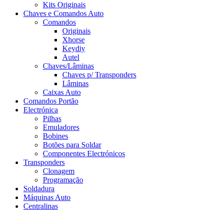
Kits Originais
Chaves e Comandos Auto
Comandos
Originais
Xhorse
Keydiy
Autel
Chaves/Lâminas
Chaves p/ Transponders
Lâminas
Caixas Auto
Comandos Portão
Electrónica
Pilhas
Emuladores
Bobines
Botões para Soldar
Componentes Electrónicos
Transponders
Clonagem
Programação
Soldadura
Máquinas Auto
Centralinas