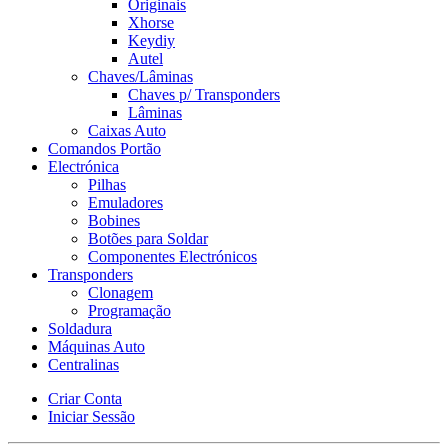
Originais
Xhorse
Keydiy
Autel
Chaves/Lâminas
Chaves p/ Transponders
Lâminas
Caixas Auto
Comandos Portão
Electrónica
Pilhas
Emuladores
Bobines
Botões para Soldar
Componentes Electrónicos
Transponders
Clonagem
Programação
Soldadura
Máquinas Auto
Centralinas
Criar Conta
Iniciar Sessão