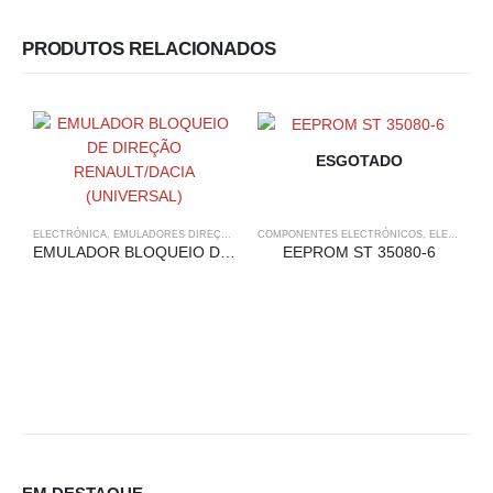
PRODUTOS RELACIONADOS
ESGOTADO
ELECTRÓNICA
,
EMULADORES DIREÇÃO
,
RENAULT
COMPONENTES ELECTRÓNICOS
,
ELECTRÓNICA
EMULADOR BLOQUEIO DE DIREÇÃO RENAULT/DACIA (UNIVERSAL)
EEPROM ST 35080-6
E