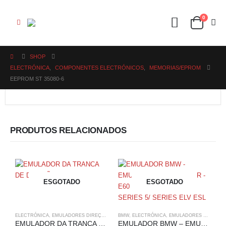
0
SHOP
ELECTRÓNICA
,
COMPONENTES ELECTRÓNICOS
,
MEMORIAS/EPROM
EEPROM ST 35080-6
PRODUTOS RELACIONADOS
ESGOTADO
ESGOTADO
ELECTRÓNICA
,
EMULADORES DIREÇÃO
,
VOLVO
BMW
,
ELECTRÓNICA
,
EMULADORES DIREÇÃO
EMULADOR DA TRANCA DE DIREÇÃO – VOLVO
EMULADOR BMW – EMULADOR MINI COOPER – E60 – E84 – E87 – E90 3 SERIES 5/ SERIES ELV ESL