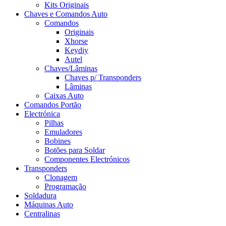
Kits Originais
Chaves e Comandos Auto
Comandos
Originais
Xhorse
Keydiy
Autel
Chaves/Lâminas
Chaves p/ Transponders
Lâminas
Caixas Auto
Comandos Portão
Electrónica
Pilhas
Emuladores
Bobines
Botões para Soldar
Componentes Electrónicos
Transponders
Clonagem
Programação
Soldadura
Máquinas Auto
Centralinas