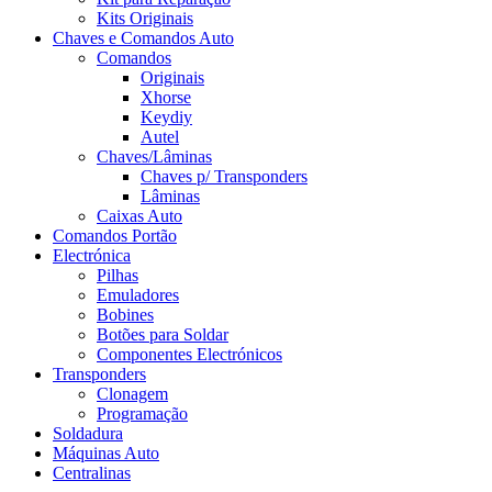
Kits Originais
Chaves e Comandos Auto
Comandos
Originais
Xhorse
Keydiy
Autel
Chaves/Lâminas
Chaves p/ Transponders
Lâminas
Caixas Auto
Comandos Portão
Electrónica
Pilhas
Emuladores
Bobines
Botões para Soldar
Componentes Electrónicos
Transponders
Clonagem
Programação
Soldadura
Máquinas Auto
Centralinas