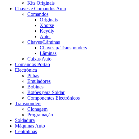
Kits Originais
Chaves e Comandos Auto
Comandos
Originais
Xhorse
Keydiy
Autel
Chaves/Lâminas
Chaves p/ Transponders
Lâminas
Caixas Auto
Comandos Portão
Electrónica
Pilhas
Emuladores
Bobines
Botões para Soldar
Componentes Electrónicos
Transponders
Clonagem
Programação
Soldadura
Máquinas Auto
Centralinas