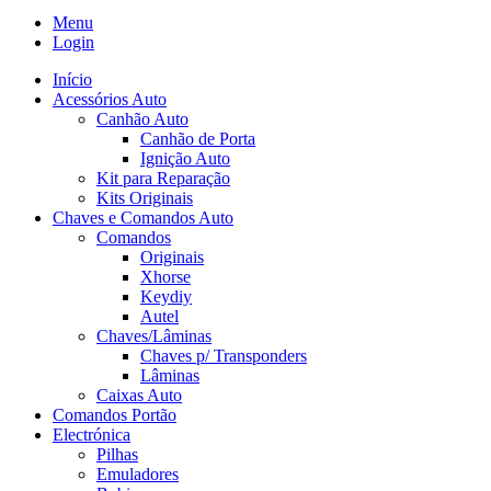
Menu
Login
Início
Acessórios Auto
Canhão Auto
Canhão de Porta
Ignição Auto
Kit para Reparação
Kits Originais
Chaves e Comandos Auto
Comandos
Originais
Xhorse
Keydiy
Autel
Chaves/Lâminas
Chaves p/ Transponders
Lâminas
Caixas Auto
Comandos Portão
Electrónica
Pilhas
Emuladores