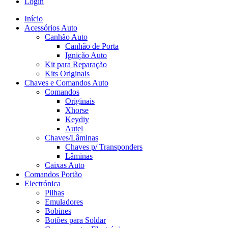
Login
Início
Acessórios Auto
Canhão Auto
Canhão de Porta
Ignição Auto
Kit para Reparação
Kits Originais
Chaves e Comandos Auto
Comandos
Originais
Xhorse
Keydiy
Autel
Chaves/Lâminas
Chaves p/ Transponders
Lâminas
Caixas Auto
Comandos Portão
Electrónica
Pilhas
Emuladores
Bobines
Botões para Soldar