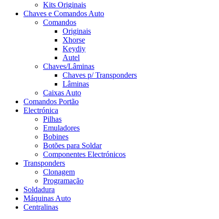
Kits Originais
Chaves e Comandos Auto
Comandos
Originais
Xhorse
Keydiy
Autel
Chaves/Lâminas
Chaves p/ Transponders
Lâminas
Caixas Auto
Comandos Portão
Electrónica
Pilhas
Emuladores
Bobines
Botões para Soldar
Componentes Electrónicos
Transponders
Clonagem
Programação
Soldadura
Máquinas Auto
Centralinas