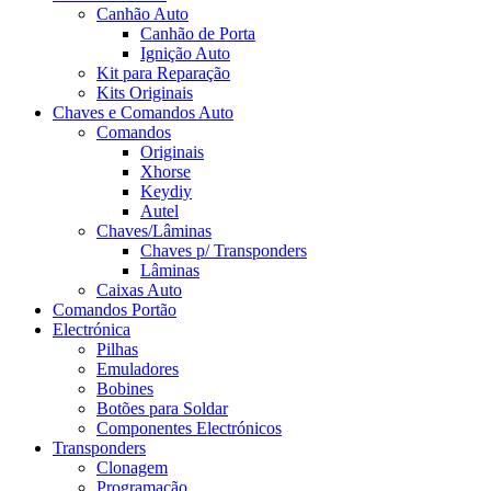
Canhão Auto
Canhão de Porta
Ignição Auto
Kit para Reparação
Kits Originais
Chaves e Comandos Auto
Comandos
Originais
Xhorse
Keydiy
Autel
Chaves/Lâminas
Chaves p/ Transponders
Lâminas
Caixas Auto
Comandos Portão
Electrónica
Pilhas
Emuladores
Bobines
Botões para Soldar
Componentes Electrónicos
Transponders
Clonagem
Programação