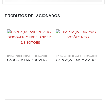
PRODUTOS RELACIONADOS
CAIXAS AUTO
,
CHAVES E COMANDOS AUTO
,
CAIXAS AUTO
LAND ROVER
,
CHAVES E COMANDOS AUTO
,
P
CARCAÇA LAND ROVER / DISCOVERY/ FREELANDER – 2/3 BOTÕES
CARCAÇA FIXA PSA 2 BOTÕES NE72
A