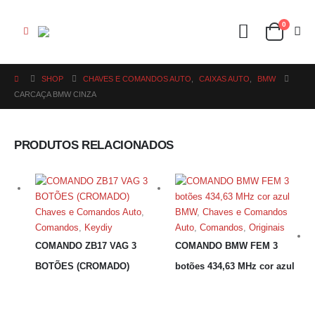
0
SHOP
CHAVES E COMANDOS AUTO
,
CAIXAS AUTO
,
BMW
CARCAÇA BMW CINZA
PRODUTOS RELACIONADOS
Chaves e Comandos Auto
,
BMW
,
Chaves e Comandos
Comandos
,
Keydiy
Auto
,
Comandos
,
Originais
COMANDO ZB17 VAG 3
COMANDO BMW FEM 3
BOTÕES (CROMADO)
botões 434,63 MHz cor azul