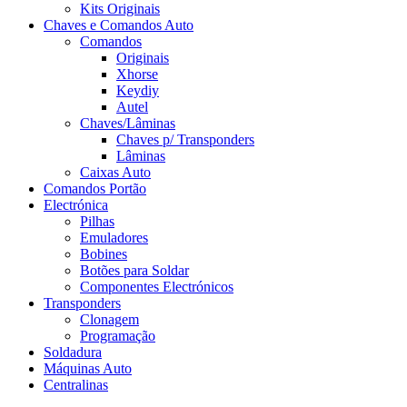
Kits Originais
Chaves e Comandos Auto
Comandos
Originais
Xhorse
Keydiy
Autel
Chaves/Lâminas
Chaves p/ Transponders
Lâminas
Caixas Auto
Comandos Portão
Electrónica
Pilhas
Emuladores
Bobines
Botões para Soldar
Componentes Electrónicos
Transponders
Clonagem
Programação
Soldadura
Máquinas Auto
Centralinas