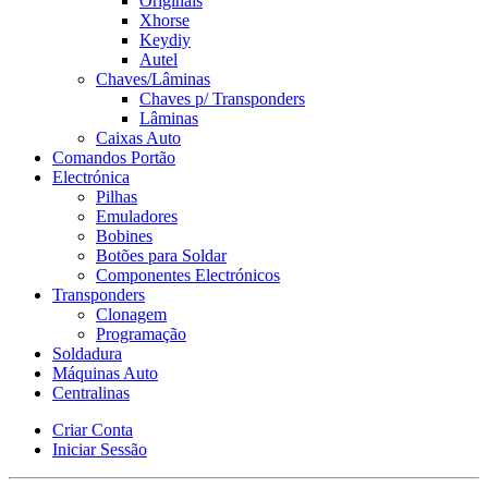
Originais
Xhorse
Keydiy
Autel
Chaves/Lâminas
Chaves p/ Transponders
Lâminas
Caixas Auto
Comandos Portão
Electrónica
Pilhas
Emuladores
Bobines
Botões para Soldar
Componentes Electrónicos
Transponders
Clonagem
Programação
Soldadura
Máquinas Auto
Centralinas
Criar Conta
Iniciar Sessão