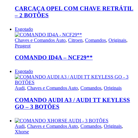
CARCAÇA OPEL COM CHAVE RETRÁTIL
– 2 BOTÕES
Esgotado
Chaves e Comandos Auto
,
Citroen
,
Comandos
,
Originais
,
Peugeot
COMANDO ID4A – NCF29**
Esgotado
Audi
,
Chaves e Comandos Auto
,
Comandos
,
Originais
COMANDO AUDI A3 / AUDI TT KEYLESS
GO – 3 BOTÕES
Audi
,
Chaves e Comandos Auto
,
Comandos
,
Originais
,
Xhorse