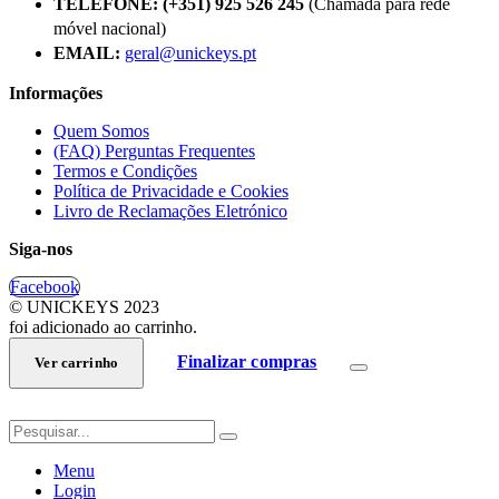
TELEFONE:
(+351) 925 526 245
(Chamada para rede
móvel nacional)
EMAIL:
geral@unickeys.pt
Informações
Quem Somos
(FAQ) Perguntas Frequentes
Termos e Condições
Política de Privacidade e Cookies
Livro de Reclamações Eletrónico
Siga-nos
Facebook
© UNICKEYS 2023
foi adicionado ao carrinho.
Finalizar compras
Ver carrinho
Menu
Login