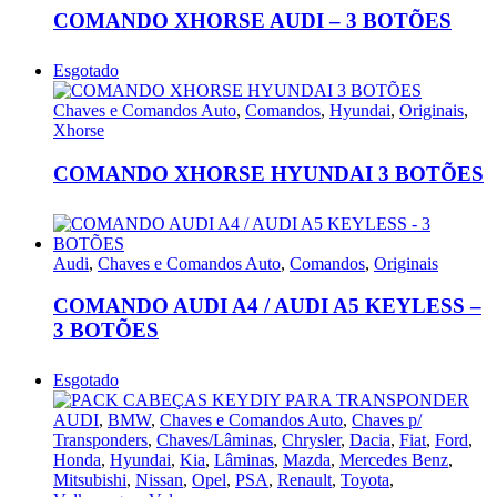
COMANDO XHORSE AUDI – 3 BOTÕES
Esgotado
Chaves e Comandos Auto
,
Comandos
,
Hyundai
,
Originais
,
Xhorse
COMANDO XHORSE HYUNDAI 3 BOTÕES
Audi
,
Chaves e Comandos Auto
,
Comandos
,
Originais
COMANDO AUDI A4 / AUDI A5 KEYLESS –
3 BOTÕES
Esgotado
AUDI
,
BMW
,
Chaves e Comandos Auto
,
Chaves p/
Transponders
,
Chaves/Lâminas
,
Chrysler
,
Dacia
,
Fiat
,
Ford
,
Honda
,
Hyundai
,
Kia
,
Lâminas
,
Mazda
,
Mercedes Benz
,
Mitsubishi
,
Nissan
,
Opel
,
PSA
,
Renault
,
Toyota
,