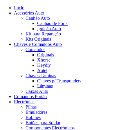
Início
Acessórios Auto
Canhão Auto
Canhão de Porta
Ignição Auto
Kit para Reparação
Kits Originais
Chaves e Comandos Auto
Comandos
Originais
Xhorse
Keydiy
Autel
Chaves/Lâminas
Chaves p/ Transponders
Lâminas
Caixas Auto
Comandos Portão
Electrónica
Pilhas
Emuladores
Bobines
Botões para Soldar
Componentes Electrónicos