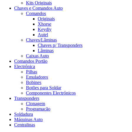
Kits Originais
Chaves e Comandos Auto
Comandos
Originais
Xhorse
Keydiy
Autel
Chaves/Lâminas
Chaves p/ Transponders
Lâminas
Caixas Auto
Comandos Portão
Electrónica
Pilhas
Emuladores
Bobines
Botões para Soldar
Componentes Electrónicos
Transponders
Clonagem
Programação
Soldadura
Máquinas Auto
Centralinas