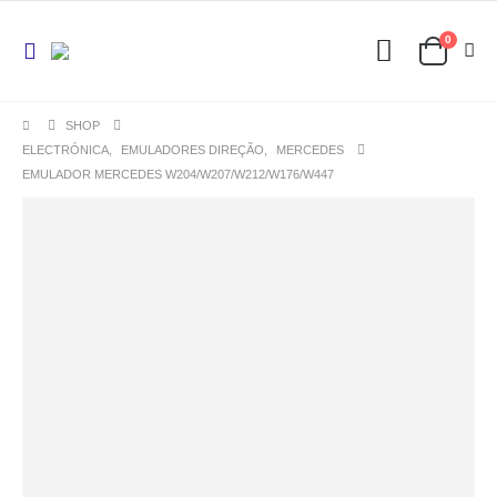
0
SHOP
ELECTRÓNICA
,
EMULADORES DIREÇÃO
,
MERCEDES
EMULADOR MERCEDES W204/W207/W212/W176/W447