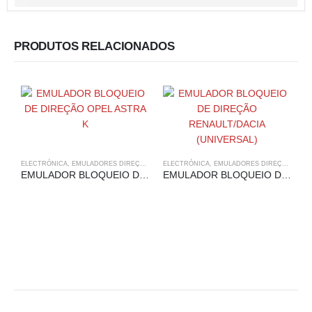
PRODUTOS RELACIONADOS
ELECTRÓNICA
,
EMULADORES DIREÇÃO
,
OPEL
ELECTRÓNICA
,
EMULADORES DIREÇÃO
,
REN
EMULADOR BLOQUEIO DE DIREÇÃO OPEL ASTRA K
EMULADOR BLOQUEIO DE DIREÇÃO RENAULT/DACIA (UNIVERSAL)
E