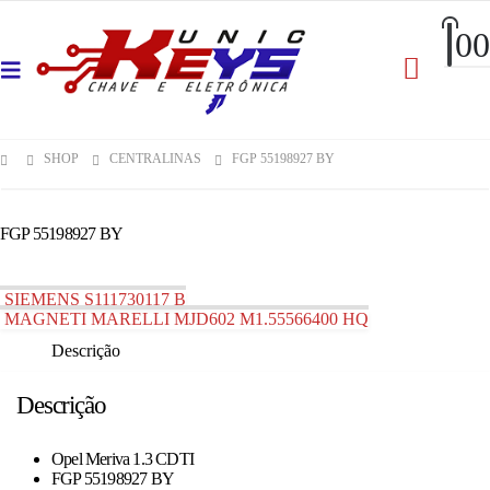
0
0
SHOP
CENTRALINAS
FGP 55198927 BY
FGP 55198927 BY
SIEMENS S111730117 B
MAGNETI MARELLI MJD602 M1.55566400 HQ
Descrição
Descrição
Opel Meriva 1.3 CDTI
FGP 55198927 BY