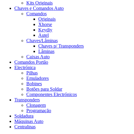
Kits Originais
Chaves e Comandos Auto
Comandos
Originais
Xhorse
Keydiy
Autel
Chaves/Lâminas
Chaves p/ Transponders
Lâminas
Caixas Auto
Comandos Portão
Electrónica
Pilhas
Emuladores
Bobines
Botões para Soldar
Componentes Electrónicos
Transponders
Clonagem
Programação
Soldadura
Máquinas Auto
Centralinas