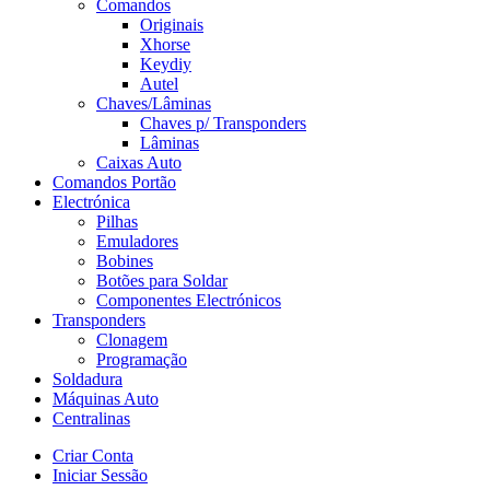
Comandos
Originais
Xhorse
Keydiy
Autel
Chaves/Lâminas
Chaves p/ Transponders
Lâminas
Caixas Auto
Comandos Portão
Electrónica
Pilhas
Emuladores
Bobines
Botões para Soldar
Componentes Electrónicos
Transponders
Clonagem
Programação
Soldadura
Máquinas Auto
Centralinas
Criar Conta
Iniciar Sessão