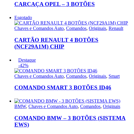
CARCAÇA OPEL – 3 BOTÕES
Esgotado
Chaves e Comandos Auto
,
Comandos
,
Originais
,
Renault
CARTÃO RENAULT 4 BOTÕES
(NCF29A1M) CHIP
Destaque
-42%
Chaves e Comandos Auto
,
Comandos
,
Originais
,
Smart
COMANDO SMART 3 BOTÕES ID46
BMW
,
Chaves e Comandos Auto
,
Comandos
,
Originais
COMANDO BMW – 3 BOTÕES (SISTEMA
EWS)