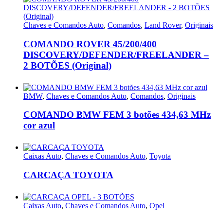
Chaves e Comandos Auto
,
Comandos
,
Land Rover
,
Originais
COMANDO ROVER 45/200/400
DISCOVERY/DEFENDER/FREELANDER –
2 BOTÕES (Original)
BMW
,
Chaves e Comandos Auto
,
Comandos
,
Originais
COMANDO BMW FEM 3 botões 434,63 MHz
cor azul
Caixas Auto
,
Chaves e Comandos Auto
,
Toyota
CARCAÇA TOYOTA
Caixas Auto
,
Chaves e Comandos Auto
,
Opel