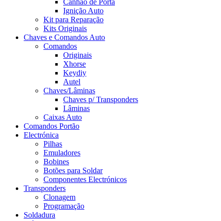
Canhão de Porta
Ignição Auto
Kit para Reparação
Kits Originais
Chaves e Comandos Auto
Comandos
Originais
Xhorse
Keydiy
Autel
Chaves/Lâminas
Chaves p/ Transponders
Lâminas
Caixas Auto
Comandos Portão
Electrónica
Pilhas
Emuladores
Bobines
Botões para Soldar
Componentes Electrónicos
Transponders
Clonagem
Programação
Soldadura