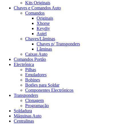
Kits Originais
Chaves e Comandos Auto
Comandos
Originais
Xhorse
Keydiy
Autel
Chaves/Lâminas
Chaves p/ Transponders
Lâminas
Caixas Auto
Comandos Portão
Electrónica
Pilhas
Emuladores
Bobines
Botões para Soldar
Componentes Electrónicos
Transponders
Clonagem
Programação
Soldadura
Máquinas Auto
Centralinas