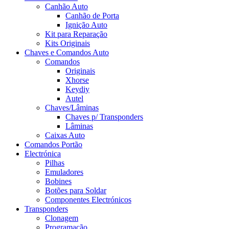
Canhão Auto
Canhão de Porta
Ignição Auto
Kit para Reparação
Kits Originais
Chaves e Comandos Auto
Comandos
Originais
Xhorse
Keydiy
Autel
Chaves/Lâminas
Chaves p/ Transponders
Lâminas
Caixas Auto
Comandos Portão
Electrónica
Pilhas
Emuladores
Bobines
Botões para Soldar
Componentes Electrónicos
Transponders
Clonagem
Programação