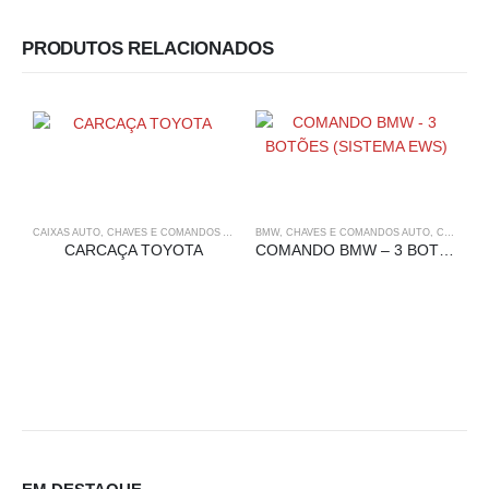
PRODUTOS RELACIONADOS
CAIXAS AUTO
,
CHAVES E COMANDOS AUTO
,
BMW
TOYOTA
,
CHAVES E COMANDOS AUTO
,
COMANDOS
CARCAÇA TOYOTA
COMANDO BMW – 3 BOTÕES (SISTEMA EWS)
C