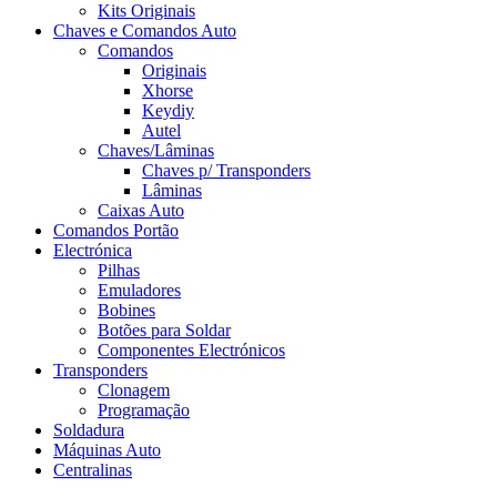
Kits Originais
Chaves e Comandos Auto
Comandos
Originais
Xhorse
Keydiy
Autel
Chaves/Lâminas
Chaves p/ Transponders
Lâminas
Caixas Auto
Comandos Portão
Electrónica
Pilhas
Emuladores
Bobines
Botões para Soldar
Componentes Electrónicos
Transponders
Clonagem
Programação
Soldadura
Máquinas Auto
Centralinas